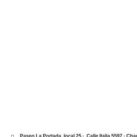
Casa San Rafael Valery
Casa C20
Casa Entregada
Casa Entreg
Casa D1
Unidades 
Casa Entregada
En Venta
VC Desarrollos · Construimos tu futuro
Desarrollos inmobiliarios a medida
Paseo La Portada, local 25 · Calle Italia 5597 · Cha