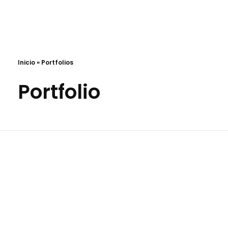
VC Desarrollos · Construimos tu futuro
Desarrollos inmobiliarios a medida
Inicio
»
Portfolios
Portfolio
Casa D15
Casa D27
Casa Entregada
Casa Entreg