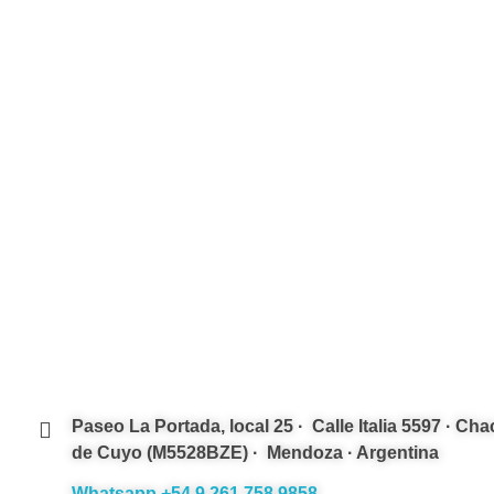
VC Desarrollos · Construimos tu futuro
Desarrollos inmobiliarios a medida
Paseo La Portada, local 25 · Calle Italia 5597 · Cha
de Cuyo (M5528BZE) · Mendoza · Argentina
Whatsapp +54 9 261 758 9858